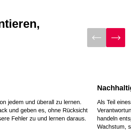
ntieren,
Nachhalti
von jedem und überall zu lernen.
Als Teil ein
back und geben es, ohne Rücksicht
Verantwortun
sere Fehler zu und lernen daraus.
handeln ents
Wachstum, s