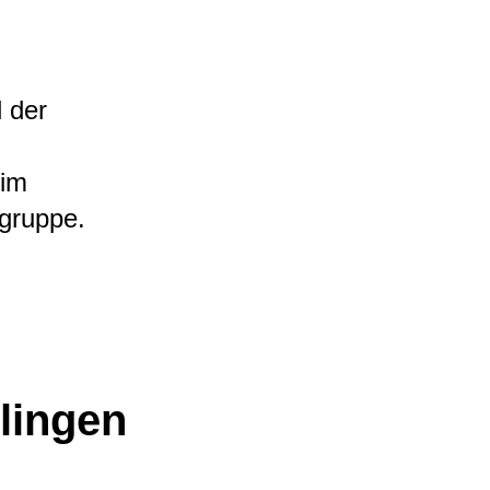
 der
 im
gruppe.
elingen