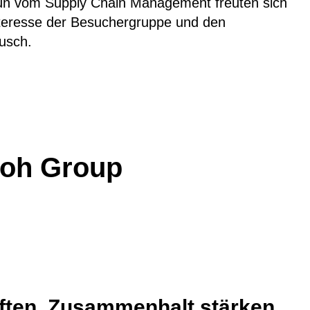
un vom Supply Chain Management freuten sich
nteresse der Besuchergruppe und den
usch.
 Loh Group
iften, Zusammenhalt stärken,